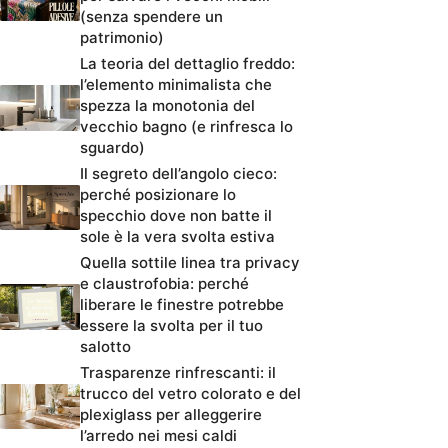
(senza spendere un
patrimonio)
La teoria del dettaglio freddo:
l’elemento minimalista che
spezza la monotonia del
vecchio bagno (e rinfresca lo
sguardo)
Il segreto dell’angolo cieco:
perché posizionare lo
specchio dove non batte il
sole è la vera svolta estiva
Quella sottile linea tra privacy
e claustrofobia: perché
liberare le finestre potrebbe
essere la svolta per il tuo
salotto
Trasparenze rinfrescanti: il
trucco del vetro colorato e del
plexiglass per alleggerire
l’arredo nei mesi caldi