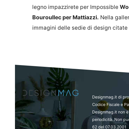
legno impazzirete per Impossible
Wo
Bouroullec per Mattiazzi.
Nella galler
immagini delle sedie di design citate 
Designmag.it di pr
Codice Fiscale e Pa
Designmag.it non è 
periodicità. Non può
62 del 07.03.2001