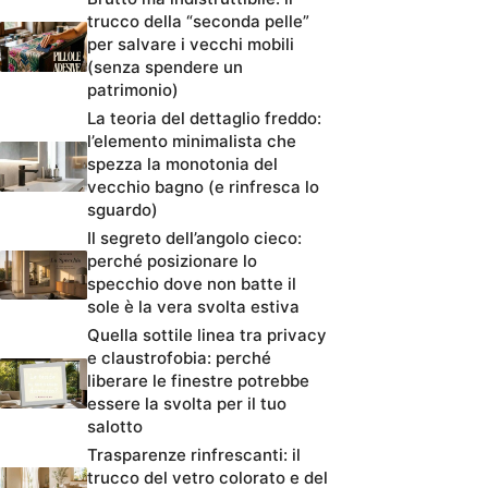
trucco della “seconda pelle”
per salvare i vecchi mobili
(senza spendere un
patrimonio)
La teoria del dettaglio freddo:
l’elemento minimalista che
spezza la monotonia del
vecchio bagno (e rinfresca lo
sguardo)
Il segreto dell’angolo cieco:
perché posizionare lo
specchio dove non batte il
sole è la vera svolta estiva
Quella sottile linea tra privacy
e claustrofobia: perché
liberare le finestre potrebbe
essere la svolta per il tuo
salotto
Trasparenze rinfrescanti: il
trucco del vetro colorato e del