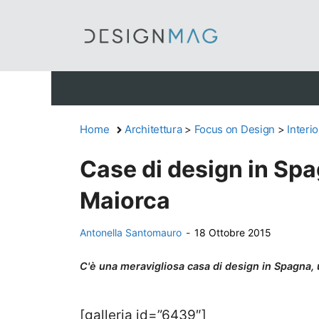
Vai
al
contenuto
Home
Architettura
>
Focus on Design
>
Interi
Case di design in Spag
Maiorca
Antonella Santomauro
-
18 Ottobre 2015
C'è una meravigliosa casa di design in Spagna, un
[galleria id=”6439″]