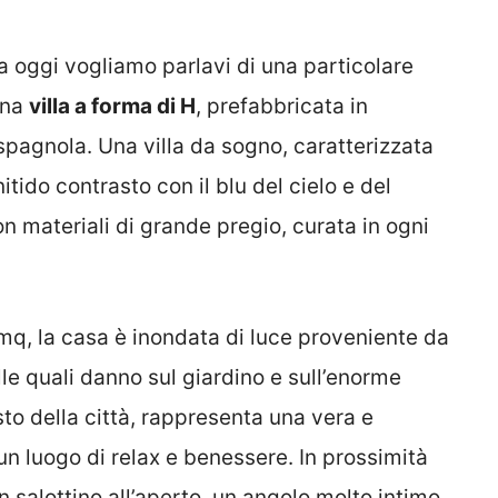
a oggi vogliamo parlavi di una particolare
Una
villa a forma di H
, prefabbricata in
 spagnola. Una villa da sogno, caratterizzata
itido contrasto con il blu del cielo e del
n materiali di grande pregio, curata in ogni
 mq, la casa è inondata di luce proveniente da
le quali danno sul giardino e sull’enorme
sto della città, rappresenta una vera e
un luogo di relax e benessere. In prossimità
n salottino all’aperto, un angolo molto intimo