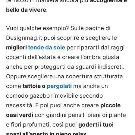
terrazzo in maniera ancora più
accogliente e
bello da vivere
.
Vuoi qualche esempio? Sulle pagine di
Designmag.it puoi scoprire e scegliere le
migliori
tende da sole
per ripararti dai raggi
cocenti dell’estate e creare l’ombra giusta
anche per proteggerti da sguardi indiscreti.
Oppure scegliere una copertura strutturata
come
tettoie o
pergolati
ma anche un
comodo gazebo rimovibile secondo
necessità. E poi puoi anche creare
piccole
oasi verdi
con giardini pensili pieni di piante
e fiori profumati, così puoi
goderti i tuoi
spazi all’aperto in pieno relax
.