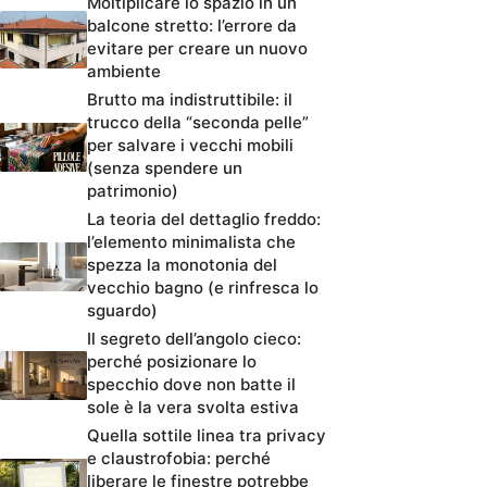
Moltiplicare lo spazio in un
balcone stretto: l’errore da
evitare per creare un nuovo
ambiente
Brutto ma indistruttibile: il
trucco della “seconda pelle”
per salvare i vecchi mobili
(senza spendere un
patrimonio)
La teoria del dettaglio freddo:
l’elemento minimalista che
spezza la monotonia del
vecchio bagno (e rinfresca lo
sguardo)
Il segreto dell’angolo cieco:
perché posizionare lo
specchio dove non batte il
sole è la vera svolta estiva
Quella sottile linea tra privacy
e claustrofobia: perché
liberare le finestre potrebbe