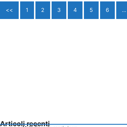
<<
1
2
3
4
5
6
…
Articoli recenti