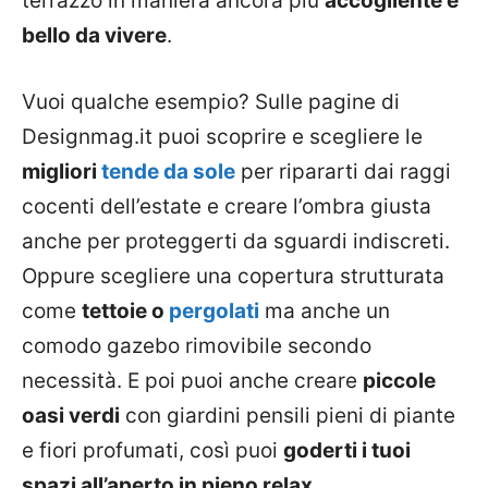
terrazzo in maniera ancora più
accogliente e
bello da vivere
.
Vuoi qualche esempio? Sulle pagine di
Designmag.it puoi scoprire e scegliere le
migliori
tende da sole
per ripararti dai raggi
cocenti dell’estate e creare l’ombra giusta
anche per proteggerti da sguardi indiscreti.
Oppure scegliere una copertura strutturata
come
tettoie o
pergolati
ma anche un
comodo gazebo rimovibile secondo
necessità. E poi puoi anche creare
piccole
oasi verdi
con giardini pensili pieni di piante
e fiori profumati, così puoi
goderti i tuoi
spazi all’aperto in pieno relax
.