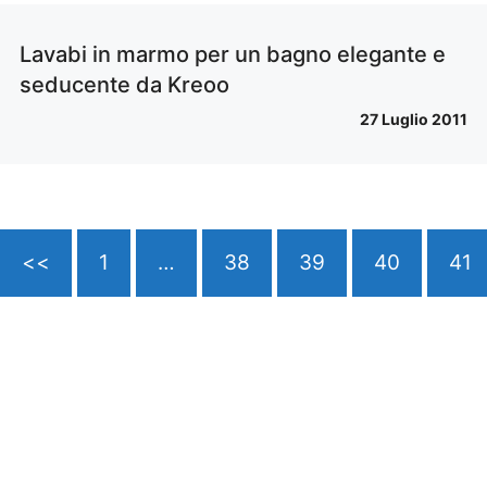
Lavabi in marmo per un bagno elegante e
seducente da Kreoo
27 Luglio 2011
<<
1
…
38
39
40
41