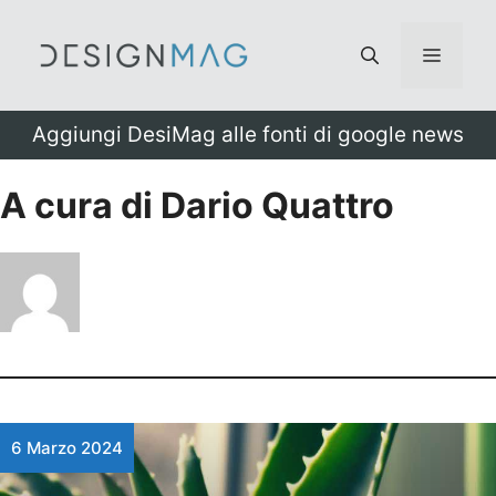
Vai
al
Menu
contenuto
Aggiungi DesiMag alle fonti di google news
A cura di Dario Quattro
6 Marzo 2024