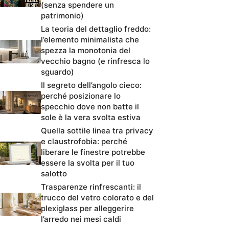
(senza spendere un
patrimonio)
La teoria del dettaglio freddo:
l’elemento minimalista che
spezza la monotonia del
vecchio bagno (e rinfresca lo
sguardo)
Il segreto dell’angolo cieco:
perché posizionare lo
specchio dove non batte il
sole è la vera svolta estiva
Quella sottile linea tra privacy
e claustrofobia: perché
liberare le finestre potrebbe
essere la svolta per il tuo
salotto
Trasparenze rinfrescanti: il
trucco del vetro colorato e del
plexiglass per alleggerire
l’arredo nei mesi caldi