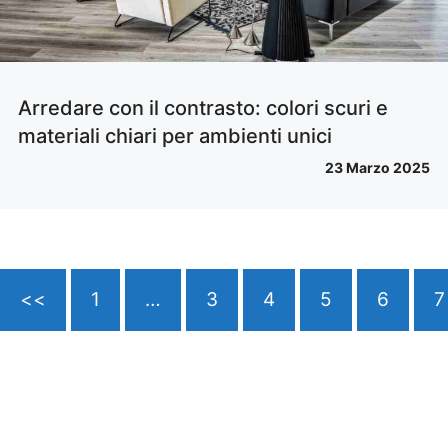
Arredare con il contrasto: colori scuri e
materiali chiari per ambienti unici
23 Marzo 2025
<<
1
…
3
4
5
6
7