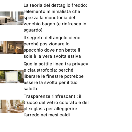
La teoria del dettaglio freddo:
l’elemento minimalista che
spezza la monotonia del
vecchio bagno (e rinfresca lo
sguardo)
Il segreto dell’angolo cieco:
perché posizionare lo
specchio dove non batte il
sole è la vera svolta estiva
Quella sottile linea tra privacy
e claustrofobia: perché
liberare le finestre potrebbe
essere la svolta per il tuo
salotto
Trasparenze rinfrescanti: il
trucco del vetro colorato e del
plexiglass per alleggerire
l’arredo nei mesi caldi