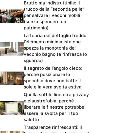
Brutto ma indistruttibile: il
trucco della “seconda pelle”
per salvare i vecchi mobili
(senza spendere un
patrimonio)
La teoria del dettaglio freddo:
l’elemento minimalista che
spezza la monotonia del
vecchio bagno (e rinfresca lo
sguardo)
Il segreto dell’angolo cieco:
perché posizionare lo
specchio dove non batte il
sole è la vera svolta estiva
Quella sottile linea tra privacy
e claustrofobia: perché
liberare le finestre potrebbe
essere la svolta per il tuo
salotto
Trasparenze rinfrescanti: il