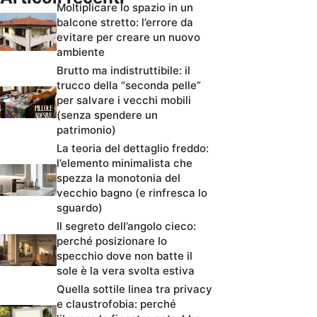
Moltiplicare lo spazio in un
balcone stretto: l’errore da
evitare per creare un nuovo
ambiente
Brutto ma indistruttibile: il
trucco della “seconda pelle”
per salvare i vecchi mobili
(senza spendere un
patrimonio)
La teoria del dettaglio freddo:
l’elemento minimalista che
spezza la monotonia del
vecchio bagno (e rinfresca lo
sguardo)
Il segreto dell’angolo cieco:
perché posizionare lo
specchio dove non batte il
sole è la vera svolta estiva
Quella sottile linea tra privacy
e claustrofobia: perché