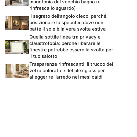
monotonia del vecchio bagno (e
rinfresca lo sguardo)
Il segreto dell’angolo cieco: perché
posizionare lo specchio dove non
batte il sole è la vera svolta estiva
Quella sottile linea tra privacy e
claustrofobia: perché liberare le
finestre potrebbe essere la svolta per
il tuo salotto
Trasparenze rinfrescanti: il trucco del
vetro colorato e del plexiglass per
alleggerire l’arredo nei mesi caldi