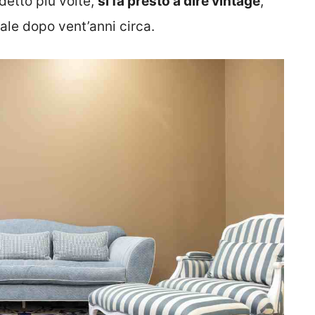
etto più volte,
si fa presto a dire vintage
,
ale dopo vent’anni circa.