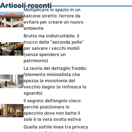
Articoli recenti
Moltiplicare lo spazio in un
balcone stretto: l’errore da
evitare per creare un nuovo
ambiente
Brutto ma indistruttibile: il
trucco della “seconda pelle”
per salvare i vecchi mobili
(senza spendere un
patrimonio)
La teoria del dettaglio freddo:
l’elemento minimalista che
spezza la monotonia del
vecchio bagno (e rinfresca lo
sguardo)
Il segreto dell’angolo cieco:
perché posizionare lo
specchio dove non batte il
sole è la vera svolta estiva
Quella sottile linea tra privacy