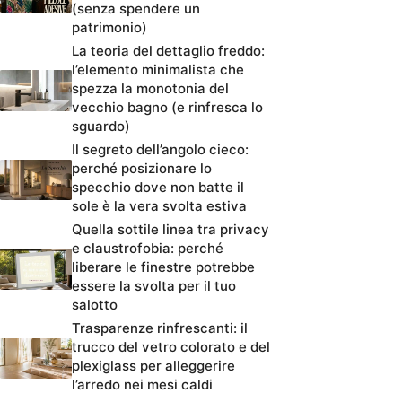
(senza spendere un
patrimonio)
La teoria del dettaglio freddo:
l’elemento minimalista che
spezza la monotonia del
vecchio bagno (e rinfresca lo
sguardo)
Il segreto dell’angolo cieco:
perché posizionare lo
specchio dove non batte il
sole è la vera svolta estiva
Quella sottile linea tra privacy
e claustrofobia: perché
liberare le finestre potrebbe
essere la svolta per il tuo
salotto
Trasparenze rinfrescanti: il
trucco del vetro colorato e del
plexiglass per alleggerire
l’arredo nei mesi caldi