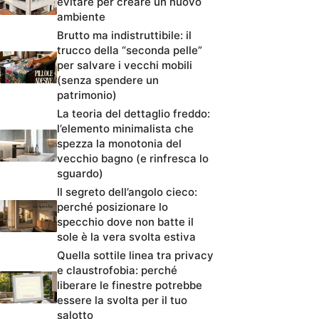
evitare per creare un nuovo
ambiente
Brutto ma indistruttibile: il
trucco della “seconda pelle”
per salvare i vecchi mobili
(senza spendere un
patrimonio)
La teoria del dettaglio freddo:
l’elemento minimalista che
spezza la monotonia del
vecchio bagno (e rinfresca lo
sguardo)
Il segreto dell’angolo cieco:
perché posizionare lo
specchio dove non batte il
sole è la vera svolta estiva
Quella sottile linea tra privacy
e claustrofobia: perché
liberare le finestre potrebbe
essere la svolta per il tuo
salotto