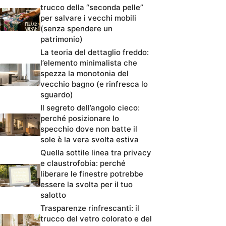
trucco della “seconda pelle”
per salvare i vecchi mobili
(senza spendere un
patrimonio)
La teoria del dettaglio freddo:
l’elemento minimalista che
spezza la monotonia del
vecchio bagno (e rinfresca lo
sguardo)
Il segreto dell’angolo cieco:
perché posizionare lo
specchio dove non batte il
sole è la vera svolta estiva
Quella sottile linea tra privacy
e claustrofobia: perché
liberare le finestre potrebbe
essere la svolta per il tuo
salotto
Trasparenze rinfrescanti: il
trucco del vetro colorato e del