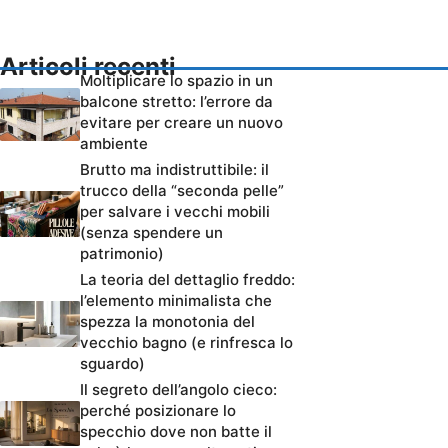
Articoli recenti
Moltiplicare lo spazio in un
balcone stretto: l’errore da
evitare per creare un nuovo
ambiente
Brutto ma indistruttibile: il
trucco della “seconda pelle”
per salvare i vecchi mobili
(senza spendere un
patrimonio)
La teoria del dettaglio freddo:
l’elemento minimalista che
spezza la monotonia del
vecchio bagno (e rinfresca lo
sguardo)
Il segreto dell’angolo cieco:
perché posizionare lo
specchio dove non batte il