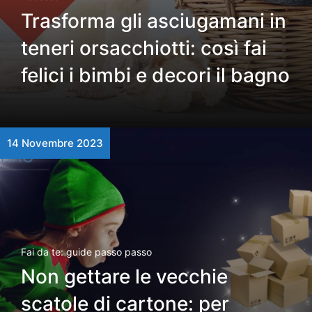
Trasforma gli asciugamani in
teneri orsacchiotti: così fai
felici i bimbi e decori il bagno
14 Novembre 2023
Fai da te: guide passo passo
Non gettare le vecchie
scatole di cartone: per