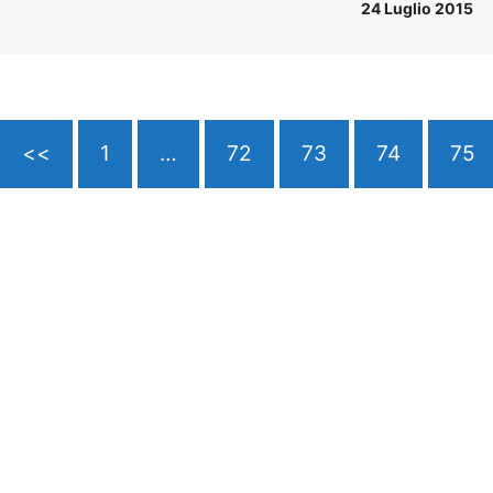
24 Luglio 2015
<<
1
…
72
73
74
75