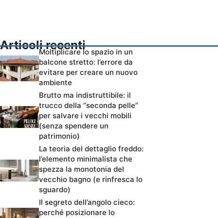
Articoli recenti
Moltiplicare lo spazio in un
balcone stretto: l’errore da
evitare per creare un nuovo
ambiente
Brutto ma indistruttibile: il
trucco della “seconda pelle”
per salvare i vecchi mobili
(senza spendere un
patrimonio)
La teoria del dettaglio freddo:
l’elemento minimalista che
spezza la monotonia del
vecchio bagno (e rinfresca lo
sguardo)
Il segreto dell’angolo cieco:
perché posizionare lo