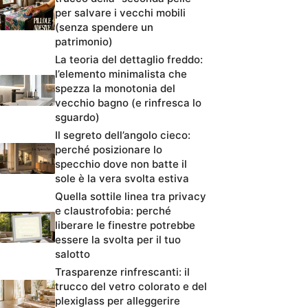
per salvare i vecchi mobili
(senza spendere un
patrimonio)
La teoria del dettaglio freddo:
l’elemento minimalista che
spezza la monotonia del
vecchio bagno (e rinfresca lo
sguardo)
Il segreto dell’angolo cieco:
perché posizionare lo
specchio dove non batte il
sole è la vera svolta estiva
Quella sottile linea tra privacy
e claustrofobia: perché
liberare le finestre potrebbe
essere la svolta per il tuo
salotto
Trasparenze rinfrescanti: il
trucco del vetro colorato e del
plexiglass per alleggerire