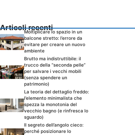
Articoli recenti
Moltiplicare lo spazio in un
balcone stretto: l’errore da
evitare per creare un nuovo
ambiente
Brutto ma indistruttibile: il
trucco della “seconda pelle”
per salvare i vecchi mobili
(senza spendere un
patrimonio)
La teoria del dettaglio freddo:
l’elemento minimalista che
spezza la monotonia del
vecchio bagno (e rinfresca lo
sguardo)
Il segreto dell’angolo cieco:
perché posizionare lo