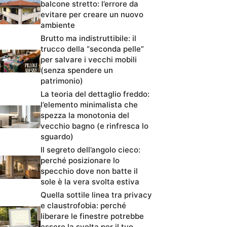
balcone stretto: l’errore da
evitare per creare un nuovo
ambiente
Brutto ma indistruttibile: il
trucco della “seconda pelle”
per salvare i vecchi mobili
(senza spendere un
patrimonio)
La teoria del dettaglio freddo:
l’elemento minimalista che
spezza la monotonia del
vecchio bagno (e rinfresca lo
sguardo)
Il segreto dell’angolo cieco:
perché posizionare lo
specchio dove non batte il
sole è la vera svolta estiva
Quella sottile linea tra privacy
e claustrofobia: perché
liberare le finestre potrebbe
essere la svolta per il tuo