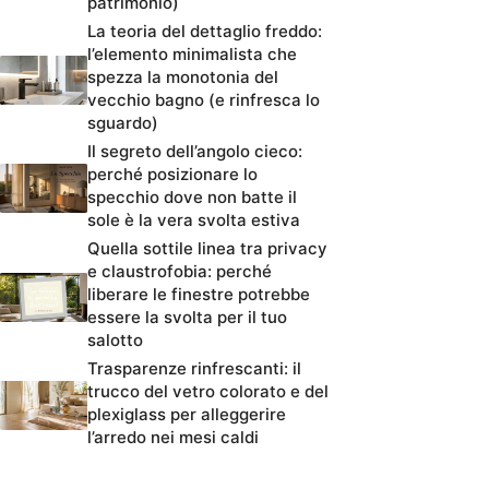
patrimonio)
La teoria del dettaglio freddo:
l’elemento minimalista che
spezza la monotonia del
vecchio bagno (e rinfresca lo
sguardo)
Il segreto dell’angolo cieco:
perché posizionare lo
specchio dove non batte il
sole è la vera svolta estiva
Quella sottile linea tra privacy
e claustrofobia: perché
liberare le finestre potrebbe
essere la svolta per il tuo
salotto
Trasparenze rinfrescanti: il
trucco del vetro colorato e del
plexiglass per alleggerire
l’arredo nei mesi caldi