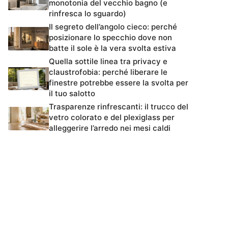
monotonia del vecchio bagno (e
rinfresca lo sguardo)
Il segreto dell’angolo cieco: perché
posizionare lo specchio dove non
batte il sole è la vera svolta estiva
Quella sottile linea tra privacy e
claustrofobia: perché liberare le
finestre potrebbe essere la svolta per
il tuo salotto
Trasparenze rinfrescanti: il trucco del
vetro colorato e del plexiglass per
alleggerire l’arredo nei mesi caldi