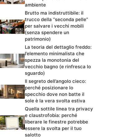
ambiente
Brutto ma indistruttibile: il
trucco della “seconda pelle”
per salvare i vecchi mobili
(senza spendere un
patrimonio)
La teoria del dettaglio freddo:
l’elemento minimalista che
spezza la monotonia del
vecchio bagno (e rinfresca lo
sguardo)
Il segreto dell’angolo cieco:
perché posizionare lo
specchio dove non batte il
sole è la vera svolta estiva
Quella sottile linea tra privacy
e claustrofobia: perché
liberare le finestre potrebbe
essere la svolta per il tuo
salotto