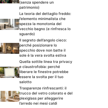
(senza spendere un
patrimonio)
La teoria del dettaglio freddo:
l’elemento minimalista che
spezza la monotonia del
vecchio bagno (e rinfresca lo
sguardo)
Il segreto dell’angolo cieco:
perché posizionare lo
specchio dove non batte il
sole è la vera svolta estiva
Quella sottile linea tra privacy
e claustrofobia: perché
liberare le finestre potrebbe
essere la svolta per il tuo
salotto
Trasparenze rinfrescanti: il
trucco del vetro colorato e del
plexiglass per alleggerire
l’arredo nei mesi caldi