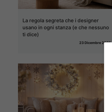
La regola segreta che i designer
usano in ogni stanza (e che nessuno
ti dice)
23 Dicembre 2025