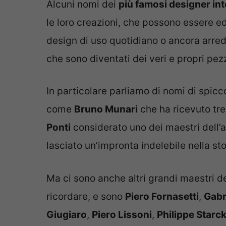
Alcuni nomi dei
più famosi designer inte
le loro creazioni, che possono essere edi
design di uso quotidiano o ancora arredi 
che sono diventati dei veri e propri pezzi
In particolare parliamo di nomi di spicc
come
Bruno Munari
che ha ricevuto tre
Ponti
considerato uno dei maestri dell’a
lasciato un’impronta indelebile nella sto
Ma ci sono anche altri grandi maestri d
ricordare, e sono
Piero Fornasetti
,
Gabr
Giugiaro
,
Piero Lissoni
,
Philippe Starc