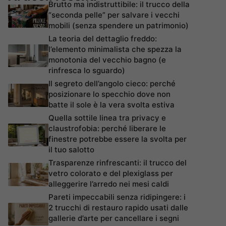
Brutto ma indistruttibile: il trucco della
“seconda pelle” per salvare i vecchi
mobili (senza spendere un patrimonio)
La teoria del dettaglio freddo:
l’elemento minimalista che spezza la
monotonia del vecchio bagno (e
rinfresca lo sguardo)
Il segreto dell’angolo cieco: perché
posizionare lo specchio dove non
batte il sole è la vera svolta estiva
Quella sottile linea tra privacy e
claustrofobia: perché liberare le
finestre potrebbe essere la svolta per
il tuo salotto
Trasparenze rinfrescanti: il trucco del
vetro colorato e del plexiglass per
alleggerire l’arredo nei mesi caldi
Pareti impeccabili senza ridipingere: i
2 trucchi di restauro rapido usati dalle
gallerie d’arte per cancellare i segni