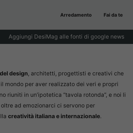
Arredamento
Fai da te
Aggiungi DesiMag alle fonti di google news
del design
, architetti, progettisti e creativi che
o il mondo per aver realizzato dei veri e propri
 riuniti in un’ipotetica “tavola rotonda”, e noi li
 oltre ad emozionarci ci servono per
ella
creatività italiana e internazionale
.