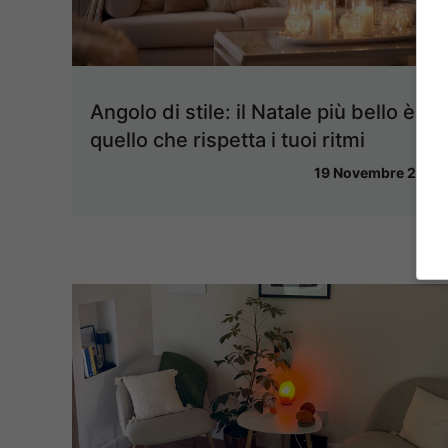
Angolo di stile: il Natale più bello è
quello che rispetta i tuoi ritmi
19 Novembre 2025