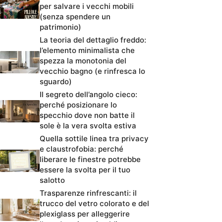
per salvare i vecchi mobili
(senza spendere un
patrimonio)
La teoria del dettaglio freddo:
l’elemento minimalista che
spezza la monotonia del
vecchio bagno (e rinfresca lo
sguardo)
Il segreto dell’angolo cieco:
perché posizionare lo
specchio dove non batte il
sole è la vera svolta estiva
Quella sottile linea tra privacy
e claustrofobia: perché
liberare le finestre potrebbe
essere la svolta per il tuo
salotto
Trasparenze rinfrescanti: il
trucco del vetro colorato e del
plexiglass per alleggerire