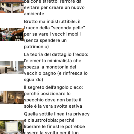
balcone stretto: l’errore da
evitare per creare un nuovo
ambiente
Brutto ma indistruttibile: il
trucco della “seconda pelle”
per salvare i vecchi mobili
(senza spendere un
patrimonio)
La teoria del dettaglio freddo:
l’elemento minimalista che
spezza la monotonia del
vecchio bagno (e rinfresca lo
sguardo)
Il segreto dell’angolo cieco:
perché posizionare lo
specchio dove non batte il
sole è la vera svolta estiva
Quella sottile linea tra privacy
e claustrofobia: perché
liberare le finestre potrebbe
essere la svolta per il tuo