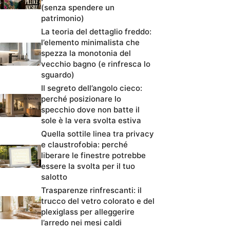
(senza spendere un
patrimonio)
La teoria del dettaglio freddo:
l’elemento minimalista che
spezza la monotonia del
vecchio bagno (e rinfresca lo
sguardo)
Il segreto dell’angolo cieco:
perché posizionare lo
specchio dove non batte il
sole è la vera svolta estiva
Quella sottile linea tra privacy
e claustrofobia: perché
liberare le finestre potrebbe
essere la svolta per il tuo
salotto
Trasparenze rinfrescanti: il
trucco del vetro colorato e del
plexiglass per alleggerire
l’arredo nei mesi caldi