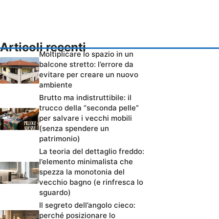
Articoli recenti
Moltiplicare lo spazio in un
balcone stretto: l’errore da
evitare per creare un nuovo
ambiente
Brutto ma indistruttibile: il
trucco della “seconda pelle”
per salvare i vecchi mobili
(senza spendere un
patrimonio)
La teoria del dettaglio freddo:
l’elemento minimalista che
spezza la monotonia del
vecchio bagno (e rinfresca lo
sguardo)
Il segreto dell’angolo cieco:
perché posizionare lo