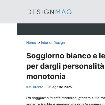
Vai
al
contenuto
Home
Interior Design
Soggiorno bianco e le
per dargli personalità 
monotonia
Kati Irrente
-
25 Agosto 2025
Un soggiorno in stile moderno, giocato sulle tona
apparire freddo e anonimo ma potete seguire qu