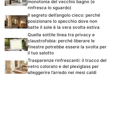
monotonia del vecchio bagno (e
rinfresca lo sguardo)
Il segreto dell’angolo cieco: perché
posizionare lo specchio dove non
batte il sole è la vera svolta estiva
Quella sottile linea tra privacy e
claustrofobia: perché liberare le
finestre potrebbe essere la svolta per
il tuo salotto
Trasparenze rinfrescanti: il trucco del
vetro colorato e del plexiglass per
alleggerire l’arredo nei mesi caldi