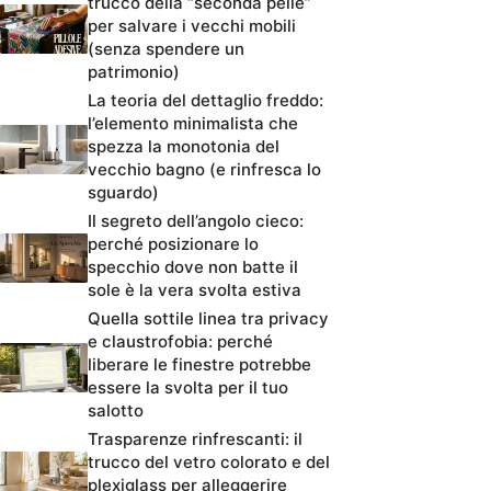
trucco della “seconda pelle”
per salvare i vecchi mobili
(senza spendere un
patrimonio)
La teoria del dettaglio freddo:
l’elemento minimalista che
spezza la monotonia del
vecchio bagno (e rinfresca lo
sguardo)
Il segreto dell’angolo cieco:
perché posizionare lo
specchio dove non batte il
sole è la vera svolta estiva
Quella sottile linea tra privacy
e claustrofobia: perché
liberare le finestre potrebbe
essere la svolta per il tuo
salotto
Trasparenze rinfrescanti: il
trucco del vetro colorato e del
plexiglass per alleggerire