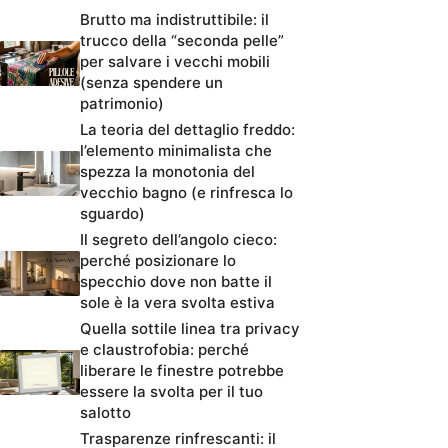
Brutto ma indistruttibile: il
trucco della “seconda pelle”
per salvare i vecchi mobili
(senza spendere un
patrimonio)
La teoria del dettaglio freddo:
l’elemento minimalista che
spezza la monotonia del
vecchio bagno (e rinfresca lo
sguardo)
Il segreto dell’angolo cieco:
perché posizionare lo
specchio dove non batte il
sole è la vera svolta estiva
Quella sottile linea tra privacy
e claustrofobia: perché
liberare le finestre potrebbe
essere la svolta per il tuo
salotto
Trasparenze rinfrescanti: il