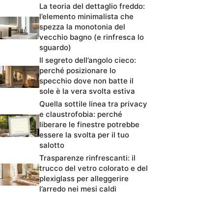
La teoria del dettaglio freddo:
l’elemento minimalista che
spezza la monotonia del
vecchio bagno (e rinfresca lo
sguardo)
Il segreto dell’angolo cieco:
perché posizionare lo
specchio dove non batte il
sole è la vera svolta estiva
Quella sottile linea tra privacy
e claustrofobia: perché
liberare le finestre potrebbe
essere la svolta per il tuo
salotto
Trasparenze rinfrescanti: il
trucco del vetro colorato e del
plexiglass per alleggerire
l’arredo nei mesi caldi