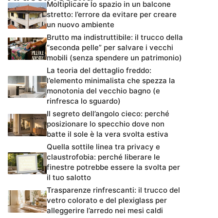
Moltiplicare lo spazio in un balcone
stretto: l’errore da evitare per creare
un nuovo ambiente
Brutto ma indistruttibile: il trucco della
“seconda pelle” per salvare i vecchi
mobili (senza spendere un patrimonio)
La teoria del dettaglio freddo:
l’elemento minimalista che spezza la
monotonia del vecchio bagno (e
rinfresca lo sguardo)
Il segreto dell’angolo cieco: perché
posizionare lo specchio dove non
batte il sole è la vera svolta estiva
Quella sottile linea tra privacy e
claustrofobia: perché liberare le
finestre potrebbe essere la svolta per
il tuo salotto
Trasparenze rinfrescanti: il trucco del
vetro colorato e del plexiglass per
alleggerire l’arredo nei mesi caldi