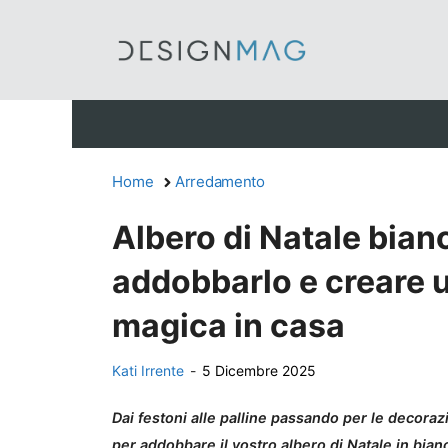
Vai
al
contenuto
Home
Arredamento
Albero di Natale bian
addobbarlo e creare 
magica in casa
Kati Irrente
-
5 Dicembre 2025
Dai festoni alle palline passando per le decorazi
per addobbare il vostro albero di Natale in bia