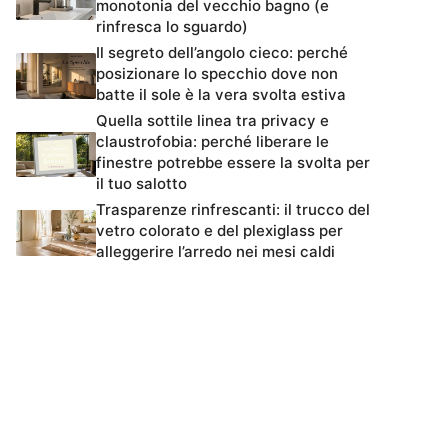
monotonia del vecchio bagno (e
rinfresca lo sguardo)
Il segreto dell’angolo cieco: perché
posizionare lo specchio dove non
batte il sole è la vera svolta estiva
Quella sottile linea tra privacy e
claustrofobia: perché liberare le
finestre potrebbe essere la svolta per
il tuo salotto
Trasparenze rinfrescanti: il trucco del
vetro colorato e del plexiglass per
alleggerire l’arredo nei mesi caldi