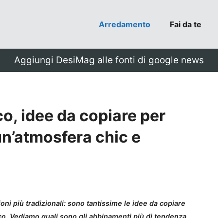
Arredamento
Fai da te
Aggiungi DesiMag alle fonti di google news
co, idee da copiare per
un’atmosfera chic e
oni più tradizionali: sono tantissime le idee da copiare
nco. Vediamo quali sono gli abbinamenti più di tendenza