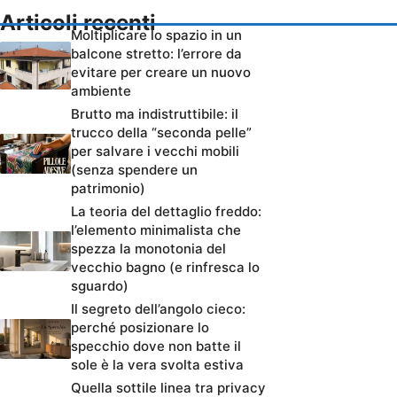
Articoli recenti
Moltiplicare lo spazio in un
balcone stretto: l’errore da
evitare per creare un nuovo
ambiente
Brutto ma indistruttibile: il
trucco della “seconda pelle”
per salvare i vecchi mobili
(senza spendere un
patrimonio)
La teoria del dettaglio freddo:
l’elemento minimalista che
spezza la monotonia del
vecchio bagno (e rinfresca lo
sguardo)
Il segreto dell’angolo cieco:
perché posizionare lo
specchio dove non batte il
sole è la vera svolta estiva
Quella sottile linea tra privacy