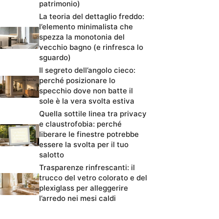
patrimonio)
La teoria del dettaglio freddo:
l’elemento minimalista che
spezza la monotonia del
vecchio bagno (e rinfresca lo
sguardo)
Il segreto dell’angolo cieco:
perché posizionare lo
specchio dove non batte il
sole è la vera svolta estiva
Quella sottile linea tra privacy
e claustrofobia: perché
liberare le finestre potrebbe
essere la svolta per il tuo
salotto
Trasparenze rinfrescanti: il
trucco del vetro colorato e del
plexiglass per alleggerire
l’arredo nei mesi caldi