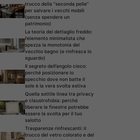
trucco della “seconda pelle”
per salvare i vecchi mobili
(senza spendere un
patrimonio)
La teoria del dettaglio freddo:
l’elemento minimalista che
spezza la monotonia del
vecchio bagno (e rinfresca lo
sguardo)
Il segreto dell’angolo cieco:
perché posizionare lo
specchio dove non batte il
sole è la vera svolta estiva
Quella sottile linea tra privacy
e claustrofobia: perché
liberare le finestre potrebbe
essere la svolta per il tuo
salotto
Trasparenze rinfrescanti: il
trucco del vetro colorato e del