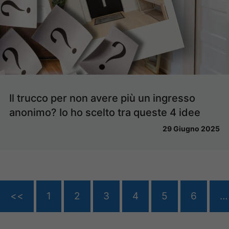
Il trucco per non avere più un ingresso
anonimo? Io ho scelto tra queste 4 idee
29 Giugno 2025
<<
1
2
3
4
5
6
…