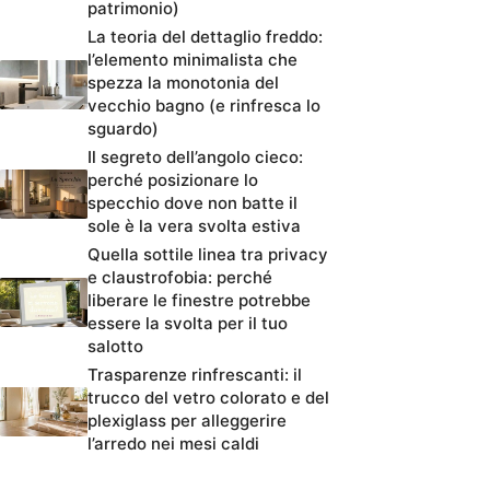
patrimonio)
La teoria del dettaglio freddo:
l’elemento minimalista che
spezza la monotonia del
vecchio bagno (e rinfresca lo
sguardo)
Il segreto dell’angolo cieco:
perché posizionare lo
specchio dove non batte il
sole è la vera svolta estiva
Quella sottile linea tra privacy
e claustrofobia: perché
liberare le finestre potrebbe
essere la svolta per il tuo
salotto
Trasparenze rinfrescanti: il
trucco del vetro colorato e del
plexiglass per alleggerire
l’arredo nei mesi caldi