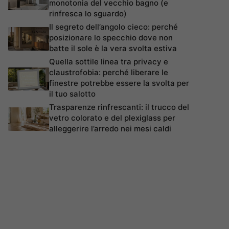
monotonia del vecchio bagno (e
rinfresca lo sguardo)
Il segreto dell’angolo cieco: perché
posizionare lo specchio dove non
batte il sole è la vera svolta estiva
Quella sottile linea tra privacy e
claustrofobia: perché liberare le
finestre potrebbe essere la svolta per
il tuo salotto
Trasparenze rinfrescanti: il trucco del
vetro colorato e del plexiglass per
alleggerire l’arredo nei mesi caldi