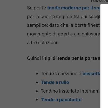
Foto Shutte
Se per le
tende moderne per il soggi
per la cucina migliori tra cui sceglie
semplice: dato che la porta finestra i
movimento di apertura e chiusura, le
altre soluzioni.
Quindi i
tipi di tenda per la porta a fi
Tende veneziane o
plissettate
Tende a rullo
Tendine installate internament
Tende a pacchetto