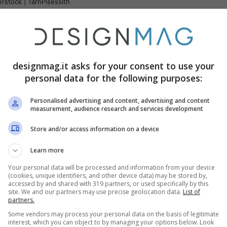
rstock | TarnPisessith
orno
la scelta è molto ampia, i tipi di tende
re sono essenzialmente quattro. Il motivo è
n cucina ha bisogno di spazio per il
designmag.it asks for your consent to use your
tende a vetri
sono da preferire rispetto ad
personal data for the following purposes:
Personalised advertising and content, advertising and content
measurement, audience research and services development
nestra in cucina
possono essere:
Store and/or access information on a device
Learn more
Your personal data will be processed and information from your device
(cookies, unique identifiers, and other device data) may be stored by,
accessed by and shared with 319 partners, or used specifically by this
e al vetrocamera
site. We and our partners may use precise geolocation data.
List of
partners.
Some vendors may process your personal data on the basis of legitimate
interest, which you can object to by managing your options below. Look