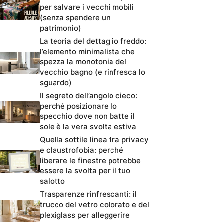
per salvare i vecchi mobili
(senza spendere un
patrimonio)
La teoria del dettaglio freddo:
l’elemento minimalista che
spezza la monotonia del
vecchio bagno (e rinfresca lo
sguardo)
Il segreto dell’angolo cieco:
perché posizionare lo
specchio dove non batte il
sole è la vera svolta estiva
Quella sottile linea tra privacy
e claustrofobia: perché
liberare le finestre potrebbe
essere la svolta per il tuo
salotto
Trasparenze rinfrescanti: il
trucco del vetro colorato e del
plexiglass per alleggerire