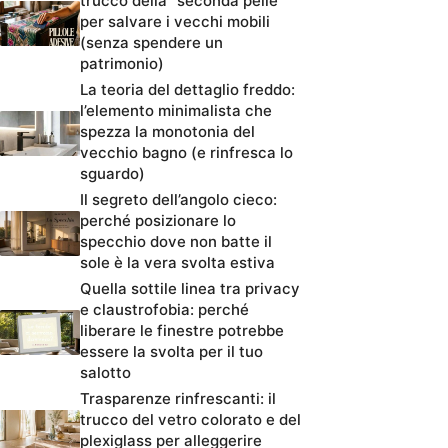
trucco della “seconda pelle”
per salvare i vecchi mobili
(senza spendere un
patrimonio)
La teoria del dettaglio freddo:
l’elemento minimalista che
spezza la monotonia del
vecchio bagno (e rinfresca lo
sguardo)
Il segreto dell’angolo cieco:
perché posizionare lo
specchio dove non batte il
sole è la vera svolta estiva
Quella sottile linea tra privacy
e claustrofobia: perché
liberare le finestre potrebbe
essere la svolta per il tuo
salotto
Trasparenze rinfrescanti: il
trucco del vetro colorato e del
plexiglass per alleggerire