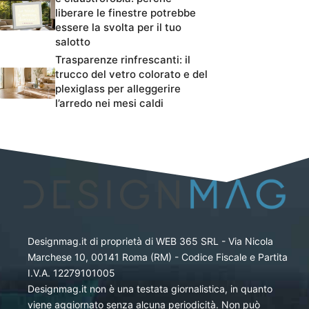
liberare le finestre potrebbe
essere la svolta per il tuo
salotto
Trasparenze rinfrescanti: il
trucco del vetro colorato e del
plexiglass per alleggerire
l’arredo nei mesi caldi
Designmag.it di proprietà di WEB 365 SRL - Via Nicola
Marchese 10, 00141 Roma (RM) - Codice Fiscale e Partita
I.V.A. 12279101005
Designmag.it non è una testata giornalistica, in quanto
viene aggiornato senza alcuna periodicità. Non può