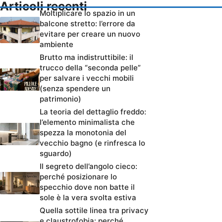
Articoli recenti
Moltiplicare lo spazio in un
balcone stretto: l’errore da
evitare per creare un nuovo
ambiente
Brutto ma indistruttibile: il
trucco della “seconda pelle”
per salvare i vecchi mobili
(senza spendere un
patrimonio)
La teoria del dettaglio freddo:
l’elemento minimalista che
spezza la monotonia del
vecchio bagno (e rinfresca lo
sguardo)
Il segreto dell’angolo cieco:
perché posizionare lo
specchio dove non batte il
sole è la vera svolta estiva
Quella sottile linea tra privacy
e claustrofobia: perché