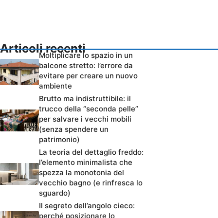
Articoli recenti
Moltiplicare lo spazio in un
balcone stretto: l’errore da
evitare per creare un nuovo
ambiente
Brutto ma indistruttibile: il
trucco della “seconda pelle”
per salvare i vecchi mobili
(senza spendere un
patrimonio)
La teoria del dettaglio freddo:
l’elemento minimalista che
spezza la monotonia del
vecchio bagno (e rinfresca lo
sguardo)
Il segreto dell’angolo cieco:
perché posizionare lo