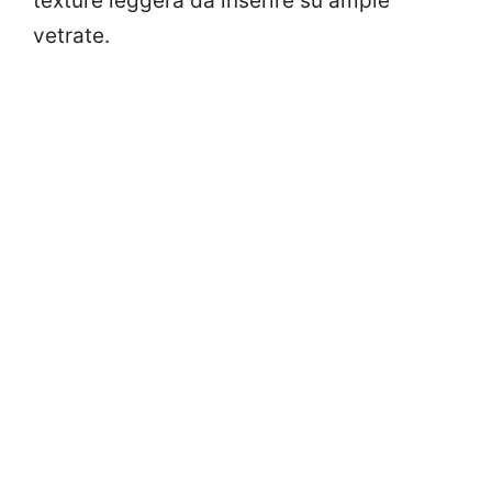
texture leggera da inserire su ampie
vetrate.