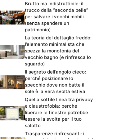
Brutto ma indistruttibile: il
trucco della “seconda pelle”
per salvare i vecchi mobili
(senza spendere un
patrimonio)
La teoria del dettaglio freddo:
l’elemento minimalista che
spezza la monotonia del
vecchio bagno (e rinfresca lo
sguardo)
Il segreto dell’angolo cieco:
perché posizionare lo
specchio dove non batte il
sole è la vera svolta estiva
Quella sottile linea tra privacy
e claustrofobia: perché
liberare le finestre potrebbe
essere la svolta per il tuo
salotto
Trasparenze rinfrescanti: il