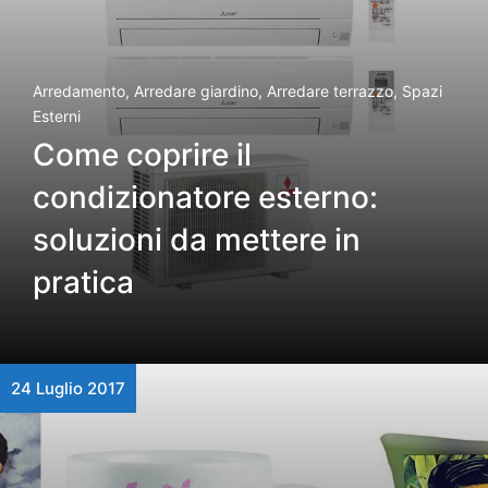
Arredamento
,
Arredare giardino
,
Arredare terrazzo
,
Spazi
Esterni
Come coprire il
condizionatore esterno:
soluzioni da mettere in
pratica
24 Luglio 2017