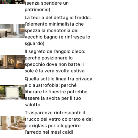
(senza spendere un
patrimonio)
La teoria del dettaglio freddo:
l’elemento minimalista che
spezza la monotonia del
vecchio bagno (e rinfresca lo
sguardo)
Il segreto dell’angolo cieco:
perché posizionare lo
specchio dove non batte il
sole è la vera svolta estiva
Quella sottile linea tra privacy
e claustrofobia: perché
liberare le finestre potrebbe
essere la svolta per il tuo
salotto
Trasparenze rinfrescanti: il
trucco del vetro colorato e del
plexiglass per alleggerire
l’arredo nei mesi caldi