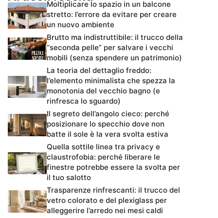
Moltiplicare lo spazio in un balcone
stretto: l’errore da evitare per creare
un nuovo ambiente
Brutto ma indistruttibile: il trucco della
“seconda pelle” per salvare i vecchi
mobili (senza spendere un patrimonio)
La teoria del dettaglio freddo:
l’elemento minimalista che spezza la
monotonia del vecchio bagno (e
rinfresca lo sguardo)
Il segreto dell’angolo cieco: perché
posizionare lo specchio dove non
batte il sole è la vera svolta estiva
Quella sottile linea tra privacy e
claustrofobia: perché liberare le
finestre potrebbe essere la svolta per
il tuo salotto
Trasparenze rinfrescanti: il trucco del
vetro colorato e del plexiglass per
alleggerire l’arredo nei mesi caldi