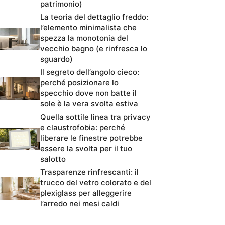
patrimonio)
La teoria del dettaglio freddo:
l’elemento minimalista che
spezza la monotonia del
vecchio bagno (e rinfresca lo
sguardo)
Il segreto dell’angolo cieco:
perché posizionare lo
specchio dove non batte il
sole è la vera svolta estiva
Quella sottile linea tra privacy
e claustrofobia: perché
liberare le finestre potrebbe
essere la svolta per il tuo
salotto
Trasparenze rinfrescanti: il
trucco del vetro colorato e del
plexiglass per alleggerire
l’arredo nei mesi caldi