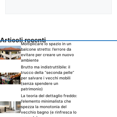
Articoli recenti
Moltiplicare lo spazio in un
balcone stretto: l’errore da
evitare per creare un nuovo
ambiente
Brutto ma indistruttibile: il
trucco della “seconda pelle”
per salvare i vecchi mobili
(senza spendere un
patrimonio)
La teoria del dettaglio freddo:
l’elemento minimalista che
spezza la monotonia del
vecchio bagno (e rinfresca lo